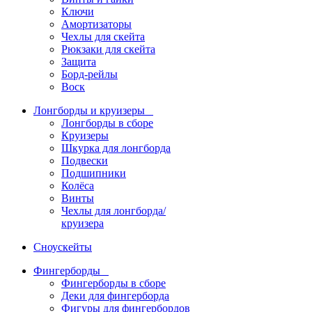
Ключи
Амортизаторы
Чехлы для скейта
Рюкзаки для скейта
Защита
Борд-рейлы
Воск
Лонгборды и круизеры
Лонгборды в сборе
Круизеры
Шкурка для лонгборда
Подвески
Подшипники
Колёса
Винты
Чехлы для лонгборда/
круизера
Сноускейты
Фингерборды
Фингерборды в сборе
Деки для фингерборда
Фигуры для фингербордов