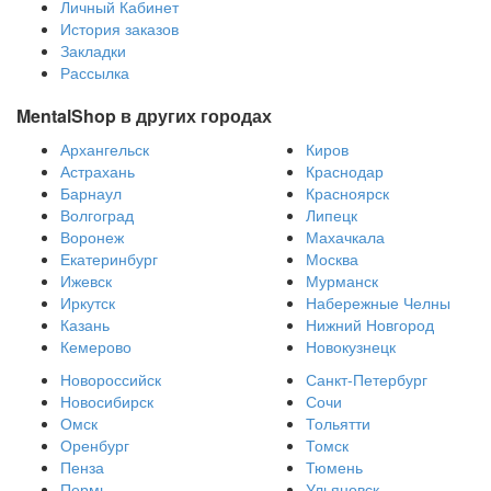
Личный Кабинет
История заказов
Закладки
Рассылка
MentalShop в других городах
Архангельск
Киров
Астрахань
Краснодар
Барнаул
Красноярск
Волгоград
Липецк
Воронеж
Махачкала
Екатеринбург
Москва
Ижевск
Мурманск
Иркутск
Набережные Челны
Казань
Нижний Новгород
Кемерово
Новокузнецк
Новороссийск
Санкт-Петербург
Новосибирск
Сочи
Омск
Тольятти
Оренбург
Томск
Пенза
Тюмень
Пермь
Ульяновск