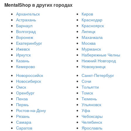
MentalShop в других городах
Архангельск
Киров
Астрахань
Краснодар
Барнаул
Красноярск
Волгоград
Липецк
Воронеж
Махачкала
Екатеринбург
Москва
Ижевск
Мурманск
Иркутск
Набережные Челны
Казань
Нижний Новгород
Кемерово
Новокузнецк
Новороссийск
Санкт-Петербург
Новосибирск
Сочи
Омск
Тольятти
Оренбург
Томск
Пенза
Тюмень
Пермь
Ульяновск
Ростов-на-Дону
Уфа
Рязань
Чебоксары
Самара
Челябинск
Cаратов
Ярославль