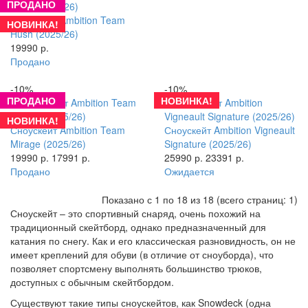
ПРОДАНО
Сноускейт Ambition Team
НОВИНКА!
Hush (2025/26)
19990 р.
Продано
-10%
-10%
ПРОДАНО
НОВИНКА!
НОВИНКА!
Сноускейт Ambition Team
Сноускейт Ambition Vigneault
Mirage (2025/26)
Signature (2025/26)
19990 р.
17991 р.
25990 р.
23391 р.
Продано
Ожидается
Показано с 1 по 18 из 18 (всего страниц: 1)
Сноускейт – это спортивный снаряд, очень похожий на
традиционный скейтборд, однако предназначенный для
катания по снегу. Как и его классическая разновидность, он не
имеет креплений для обуви (в отличие от сноуборда), что
позволяет спортсмену выполнять большинство трюков,
доступных с обычным скейтбордом.
Существуют такие типы сноускейтов, как Snowdeck (одна