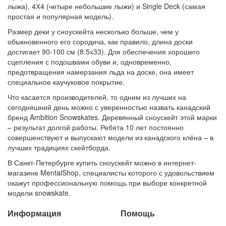
лыжа), 4Х4 (четыре небольшие лыжи) и Single Deck (самая
простая и популярная модель).
Размер деки у сноускейта несколько больше, чем у
обыкновенного его сородича, как правило, длина доски
достигает 90-100 см (8.5х33). Для обеспечения хорошего
сцепления с подошвами обуви и, одновременно,
предотвращения намерзания льда на доске, она имеет
специальное каучуковое покрытие.
Что касается производителей, то одним из лучших на
сегодняшний день можно с уверенностью назвать канадский
бренд Ambition Snowskates. Деревянный сноускейт этой марки
– результат долгой работы. Ребята 10 лет постоянно
совершенствуют и выпускают модели из канадского клёна – в
лучших традициях скейтборда.
В Санкт-Петербурге купить сноускейт можно в интернет-
магазине MentalShop, специалисты которого с удовольствием
окажут профессиональную помощь при выборе конкретной
модели snowskate.
Информация
Помощь