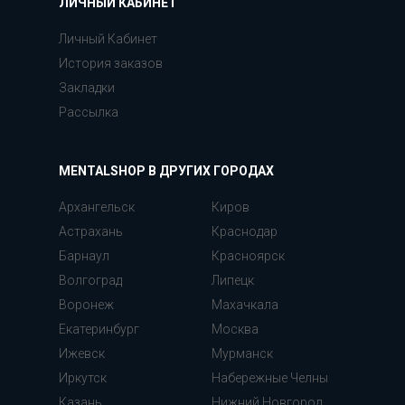
ЛИЧНЫЙ КАБИНЕТ
Личный Кабинет
История заказов
Закладки
Рассылка
MENTALSHOP В ДРУГИХ ГОРОДАХ
Архангельск
Киров
Астрахань
Краснодар
Барнаул
Красноярск
Волгоград
Липецк
Воронеж
Махачкала
Екатеринбург
Москва
Ижевск
Мурманск
Иркутск
Набережные Челны
Казань
Нижний Новгород