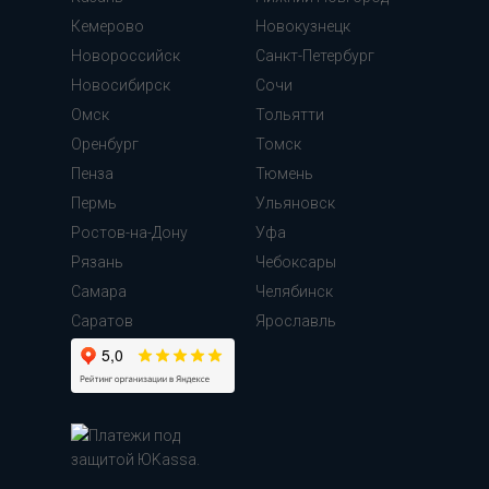
Кемерово
Новокузнецк
Новороссийск
Санкт-Петербург
Новосибирск
Сочи
Омск
Тольятти
Оренбург
Томск
Пенза
Тюмень
Пермь
Ульяновск
Ростов-на-Дону
Уфа
Рязань
Чебоксары
Самара
Челябинск
Cаратов
Ярославль