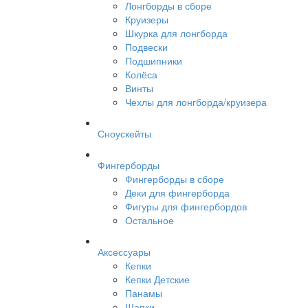
Лонгборды в сборе
Круизеры
Шкурка для лонгборда
Подвески
Подшипники
Колёса
Винты
Чехлы для лонгборда/круизера
Сноускейты
Фингерборды
Фингерборды в сборе
Деки для фингерборда
Фигуры для фингербордов
Остальное
Аксессуары
Кепки
Кепки Детские
Панамы
Шапки