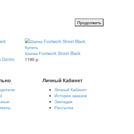
Продолжить
Купить
Шапка Footwork Street Black
k Denim
1190 р.
льно
Личный Кабинет
одители
Личный Кабинет
ы)
История заказов
чные
Закладки
икаты
Рассылка