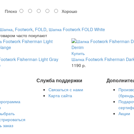
Плохо
Хорошо
Шапка
,
Footwork
,
FOLD
,
Шапка Footwork FOLD White
товаром часто покупают
Купить
ootwork Fisherman Light Gray
Шапка Footwork Fisherman Dar
e
1190 р.
Служба поддержки
Дополните
Связаться с нами
Произв
Карта сайта
(бренд
программа
Подаро
з
сертиф
выбрать
Акции
стрироваться
ь заказ