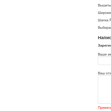
Вышитый
Широкий
Шапка F
Выбирай
Напис
Зареги
Ваше и
Ваш от
Примеч