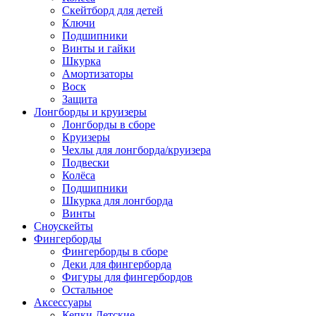
Скейтборд для детей
Ключи
Подшипники
Винты и гайки
Шкурка
Амортизаторы
Воск
Защита
Лонгборды и круизеры
Лонгборды в сборе
Круизеры
Чехлы для лонгборда/круизера
Подвески
Колёса
Подшипники
Шкурка для лонгборда
Винты
Сноускейты
Фингерборды
Фингерборды в сборе
Деки для фингерборда
Фигуры для фингербордов
Остальное
Аксессуары
Кепки Детские