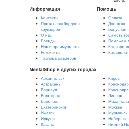
Информация
Помощь
Контакты
Оплата
Прокат лонгбордов и
Доставка
круизеров
Бонусная 
О нас
Самовыво
Бренды
Поможем 
Наши преимущества
Как зареги
Реквизиты
Как сделат
Таблица размеров
MentalShop в других городах
Архангельск
Киров
Астрахань
Краснодар
Барнаул
Красноярс
Волгоград
Липецк
Воронеж
Махачкала
Екатеринбург
Москва
Ижевск
Мурманск
Иркутск
Набережн
Казань
Нижний Но