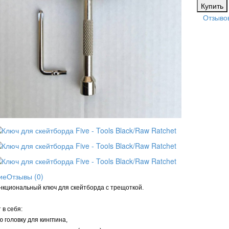
Отзывов
ие
Отзывы (0)
кциональный ключ для скейтборда с трещоткой.
 в себя:
ю головку для кингпина,