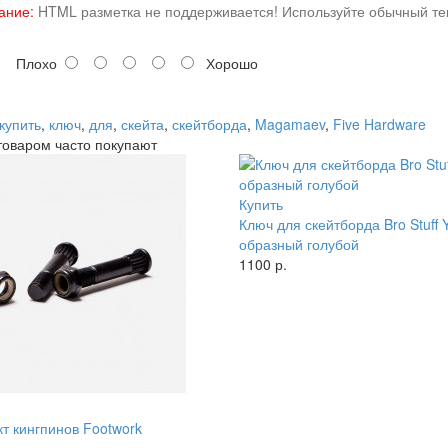
ание:
HTML разметка не поддерживается! Используйте обычный тек
Плохо
Хорошо
купить
,
ключ
,
для
,
скейта
,
скейтборда
,
Magamaev
,
Five Hardware
товаром часто покупают
Купить
Ключ для скейтборда Bro Stuff 
образный голубой
1100 р.
т кингпинов Footwork