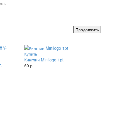
ст.
Продолжить
Купить
Кингпин Minilogo 1pt
Y-
60 р.