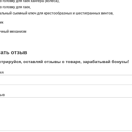
 головку для гаек хангера (колеса),
 головку для гаек,
альный сьемный ключ для крестообразных и шестигранных винтов,
ник
очный механизм
ать отзыв
стрируйся, оставляй отзывы о товаре, зарабатывай бонусы!
мя
зыв