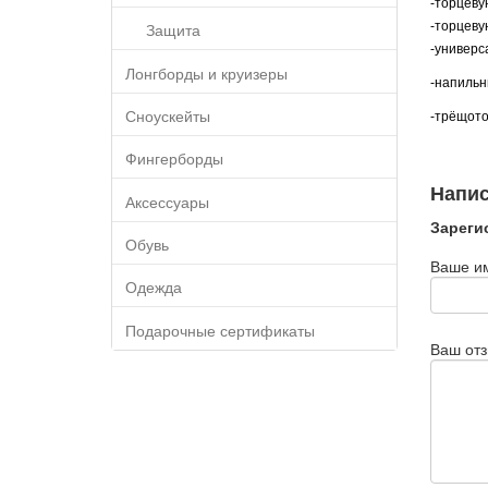
-торцевую
-торцевую
Защита
-универс
Лонгборды и круизеры
-напиль
Сноускейты
-трёщот
Фингерборды
Напис
Аксессуары
Зареги
Обувь
Ваше и
Одежда
Подарочные сертификаты
Ваш от