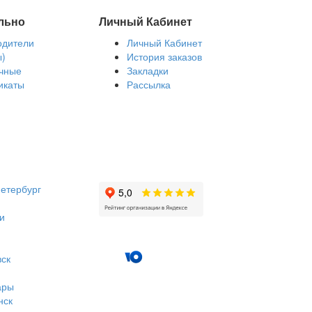
льно
Личный Кабинет
одители
Личный Кабинет
ы)
История заказов
чные
Закладки
икаты
Рассылка
етербург
и
вск
ары
нск