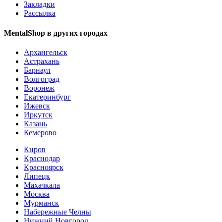
Закладки
Рассылка
MentalShop в других городах
Архангельск
Астрахань
Барнаул
Волгоград
Воронеж
Екатеринбург
Ижевск
Иркутск
Казань
Кемерово
Киров
Краснодар
Красноярск
Липецк
Махачкала
Москва
Мурманск
Набережные Челны
Нижний Новгород