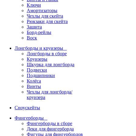
Ключи
Амортизаторы
Чехлы для скейта
Рюкзаки для скейта
Защита
Борд-рейлы
Воск
Лонгборды и круизеры
Лонгборды в сборе
Круизеры
Шкурка для лонгборда
Подвески
Подшипники
Колёса
Винты
Чехлы для лонгборда/
круизера
Сноускейты
Фингерборды
Фингерборды в сборе
Деки для фингерборда
Фигуры для фингербордов