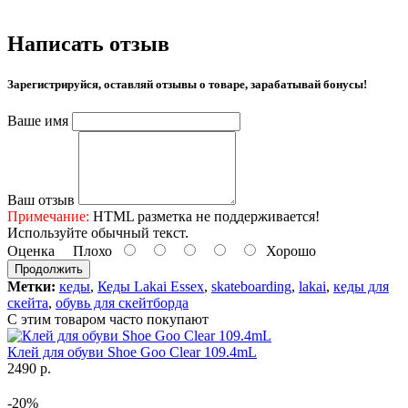
Написать отзыв
Зарегистрируйся, оставляй отзывы о товаре, зарабатывай бонусы!
Ваше имя
Ваш отзыв
Примечание:
HTML разметка не поддерживается!
Используйте обычный текст.
Оценка
Плохо
Хорошо
Продолжить
Метки:
кеды
,
Кеды Lakai Essex
,
skateboarding
,
lakai
,
кеды для
скейта
,
обувь для скейтборда
С этим товаром часто покупают
Клей для обуви Shoe Goo Clear 109.4mL
2490 р.
-20%